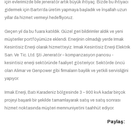
için evlerimizde bile jeneratör artık büyük ihtiyaç. Bizde bu ihtiyacı
gidermek için Bartın’da üretim yapmaya başladık ve İnşallah uzun
yıllar da hizmet vermeyi hedefliyoruz.
Geçen yıl da bu fuara katıldık. Güzel geri bildirimler aldık ve yeni
müşteriler portföyümüze eklendi. Enerjinin olmadığı yerde Irmak
Kesintisiz Enerji olarak hizmetteyiz. Irmak Kesintisiz Enerji Elektrik
San. Ve Tic. Ltd. Şti Jeneratör – kompanzasyon panosu -
kesintisiz enerji sektöründe faaliyet gösteriyor. Sektörde öncü
olan Alimar ve Genpower gibi firmaların bayilik ve yetkili servisliğini
yapıyor.
Irmak Enerji, Batı Karadeniz bölgesinde 3 – 900 kvA kadar birçok
projeyi başarılı bir şekilde tamamlayarak satış ve satış sonrası
hizmet noktasında müşteri memnuniyetini taahhüt ediyor.
Paylaş: