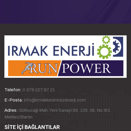
Telefon:
0.378 227 87 21
E-Posta:
info@irmakkesintisizenerji.com
Adres:
Gölbucağı Mah. Yeni Sanayi Sit. 135. Sk. No:8/1
Merkez/Bartın
SİTE İÇİ BAĞLANTILAR