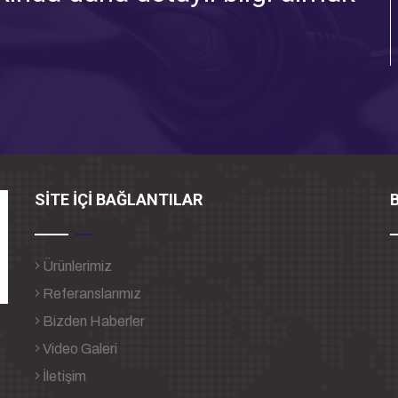
SİTE İÇİ BAĞLANTILAR
B
Ürünlerimiz
Referanslarımız
Bizden Haberler
Video Galeri
İletişim