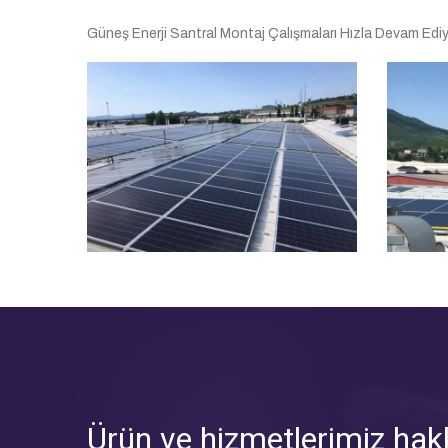
Güneş Enerji Santral Montaj Çalışmaları Hızla Devam Ediy
Ürün ve hizmetlerimiz hakk