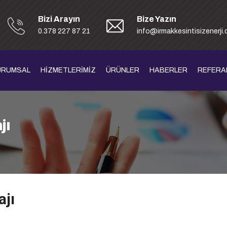
Bizi Arayın
Bize Yazın
0.378 227 87 21
info@irmakkesintisizenerji
URUMSAL
HİZMETLERİMİZ
ÜRÜNLER
HABERLER
REFERA
jı
ajı