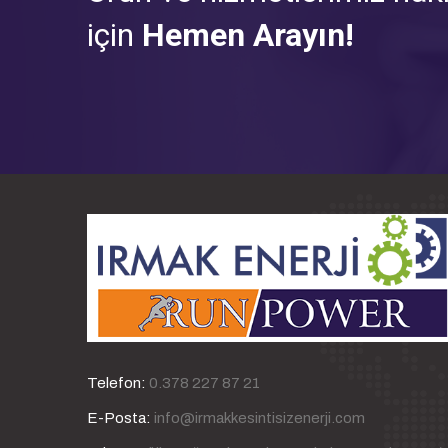
için
Hemen Arayın!
Telefon:
0.378 227 87 21
E-Posta:
info@irmakkesintisizenerji.com