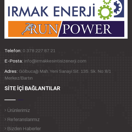
Telefon:
0.378 227 87 21
E-Posta:
info@irmakkesintisizenerji.com
Adres:
Gölbucağı Mah. Yeni Sanayi Sit. 135. Sk. No:8/1
Merkez/Bartın
SİTE İÇİ BAĞLANTILAR
Ürünlerimiz
Referanslarımız
Bizden Haberler