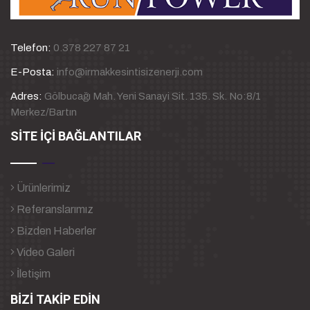
Telefon:
0.378 227 87 21
E-Posta:
info@irmakkesintisizenerji.com
Adres:
Gölbucağı Mah. Yeni Sanayi Sit. 135. Sk. No:8/1
Merkez/Bartın
SİTE İÇİ BAĞLANTILAR
Ürünlerimiz
Referanslarımız
Bizden Haberler
Video Galeri
İletişim
BİZİ TAKİP EDİN