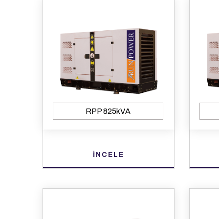
RPP 825kVA
İNCELE