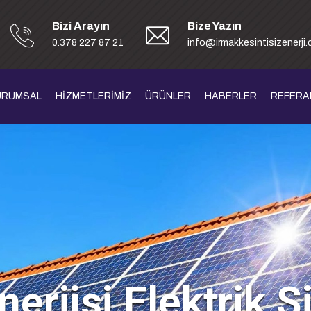
Bizi Arayın
Bize Yazın
0.378 227 87 21
info@irmakkesintisizenerji
URUMSAL
HİZMETLERİMİZ
ÜRÜNLER
HABERLER
REFERA
erjisi Elektrik S