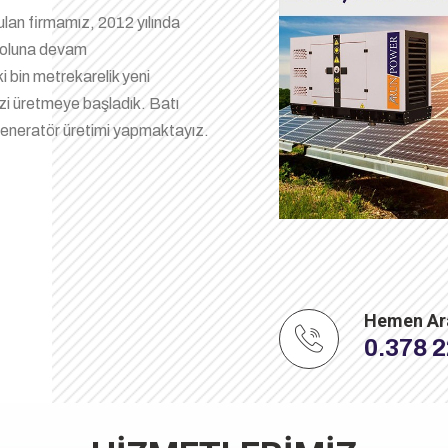
rulan firmamız, 2012 yılında
k yoluna devam
i bin metrekarelik yeni
zi üretmeye başladık. Batı
eneratör üretimi yapmaktayız.
Hemen Ar
0.378 2